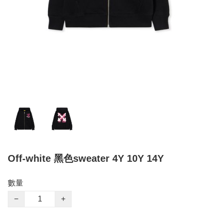
Off-white 黑色sweater 4Y 10Y 14Y
數量
−
+