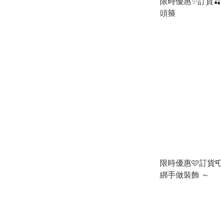
限時優惠✨訂貨🍒Pr
頭箍
限時優惠🩷訂貨📮
綁手做裝飾 ～