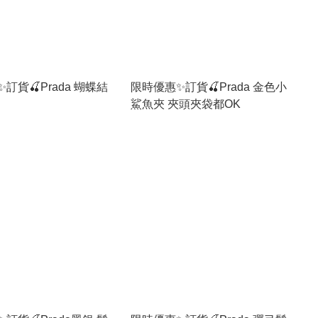
訂貨🍒Prada 蝴蝶結
限時優惠✨訂貨🍒Prada 金色小
鯊魚夾 夾頭夾袋都OK