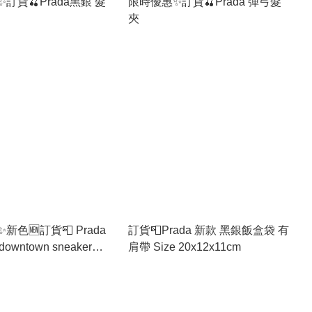
訂貨🍒Prada黑銀 髮
限時優惠✨訂貨🍒Prada 彈弓髮
夾
新色🆕訂貨📮 Prada
訂貨📮Prada 新款 黑銀飯盒袋 有
owntown sneaker
肩帶 Size 20x12x11cm
 check size