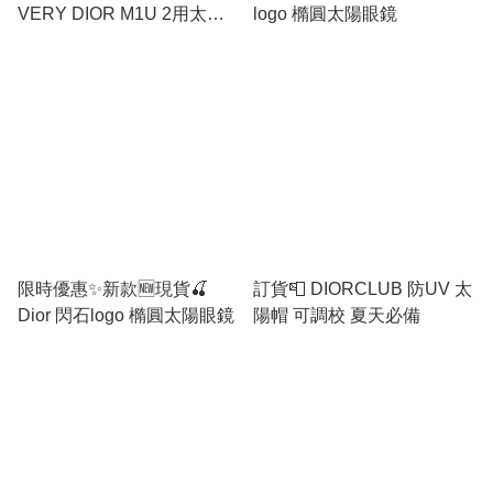
VERY DIOR M1U 2用太陽
logo 橢圓太陽眼鏡
眼鏡 可以做頭箍🥰🥰2合1用
途
限時優惠✨新款🆕現貨🍒
訂貨📮 DIORCLUB 防UV 太
Dior 閃石logo 橢圓太陽眼鏡
陽帽 可調校 夏天必備