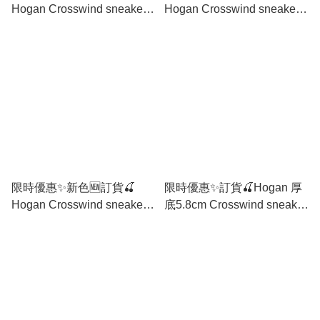
Hogan Crosswind sneaker
Hogan Crosswind sneaker
🔖Size 35-39/40
🔖Size 35-39/40
限時優惠✨新色🆕訂貨🍒
限時優惠✨訂貨🍒Hogan 厚
Hogan Crosswind sneaker
底5.8cm Crosswind sneaker
🔖Size 35/36/37/38/39
補碼🔖Size 36-39/40