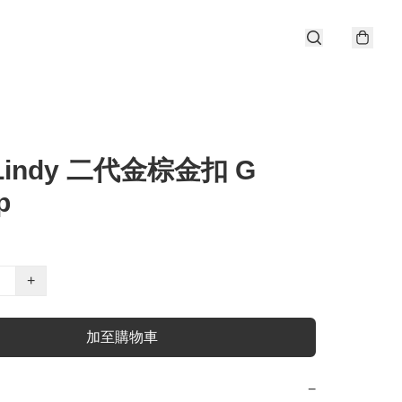
 Lindy 二代金棕金扣 G
p
+
加至購物車
−