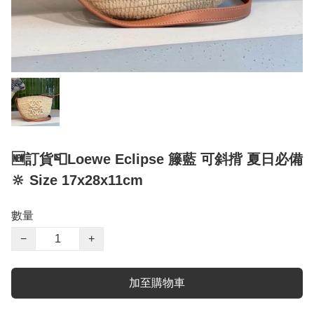
🆕訂貨📮Loewe Eclipse 籐藍 可斜揹 夏日必備
🔆 Size 17x28x11cm
數量
−
+
加至購物車