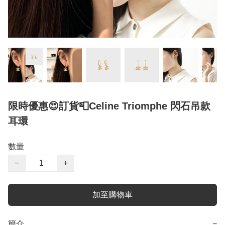
限時優惠😍訂貨📮Celine Triomphe 閃石吊款
耳環
數量
−
+
加至購物車
簡介
−