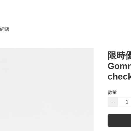
網店
限時優
Gomm
check
數量
−