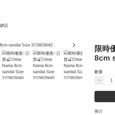
網店
限時優
8cm s
數量
−
簡介