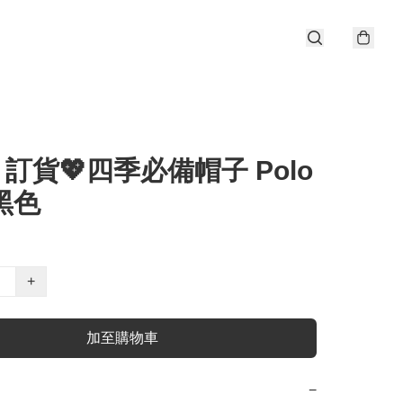
 訂貨💖四季必備帽子 Polo
 黑色
+
加至購物車
−