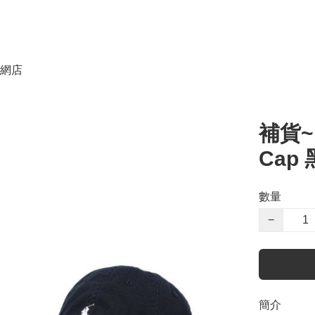
網店
補貨~
Cap
數量
−
簡介