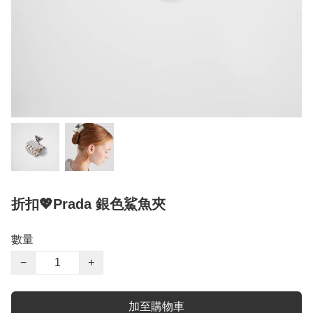
折扣💖Prada 銀色鯊魚夾
數量
−
+
加至購物車